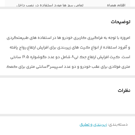
اقلام همراه
تمامی پیچ ها مورد استفاده در نصب داخل
بسته بندی محصول ارائه می شود
توضیحات
سایر توضیحات
این محصول قابل استفاده و نصب برای
خودروهای هایلوکس ویگو،جک
امروزه با توجه به فراگیری کاربری خودرو ها در استفاده های طبیعتگردی
تی8،فتون،آمیکو آسنا و کلوت میباشد. میزان
افزایش ارتفاع این کیت حدود 6 سانتی متر
و آفرود استفاده از انواع کیت های زیربندی برای افزایش ارتفاع،رواج یافته
برای عقب و جلوی خودروی شما می باشد میزان
است. کیت افزایش ارتفاع جک تی8 شامل دو عدد گوشواره 16.5 سانتی
تاثیر اندازه اسپیسر جلو با افزایش ارتفاع
خودرو1به2 میباشد.
متری فولادی برای عقب خودرو و دو عدد اسپیسر3سانتی متری برای کمک
فنر جلو از جنس آلمینیوم با افزایش 6 سانتی متر ارتفاع میتواند همزمان با
مناسب برای خودرو
تویوتا هایلوکس , پیکاپ کلوت
ایجاد نرمی بیشتر،قابلیت عبور بهتر از مسیر های صعب العبور به خودروی
نظرات
شما بدهد.
دسته‌بندی
:
زیربندی و تعلیق