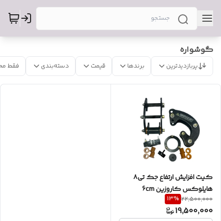
گوشواره
پربازدیدترین
برندها
قیمت
دسته‌بندی
فقط مح
کیت افزایش ارتفاع جک تی۸
هایلوکس کاروزین 6cm
13
%
22,500,000
19,500,000